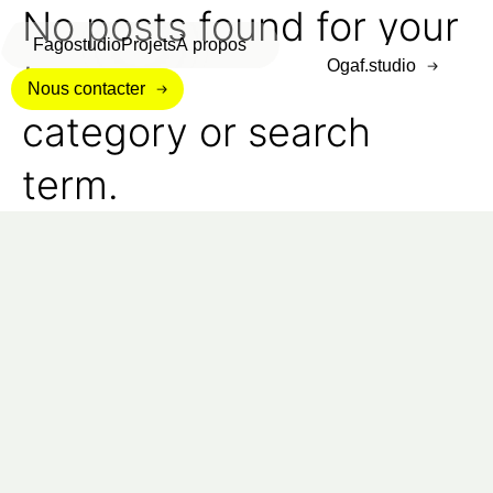
No posts found for your
Fagostudio
Projets
À propos
tag,
Ogaf.studio
Nous contacter
category or search
term.