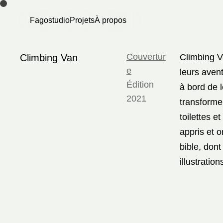
Fagostudio
Projets
À propos
Couvertur
Climbing Van
Climbing V
e
leurs avent
Édition
à bord de 
2021
transforme
toilettes e
appris et 
bible, don
illustratio