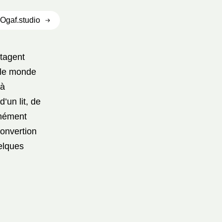
Ogaf.studio
rtagent
t le monde
 à
’un lit, de
rmément
convertion
uelques