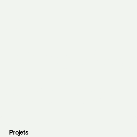
é
dans
l'illu
stration
.
Projets