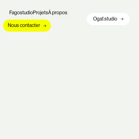
Fago est
Fagostudio
Projets
À propos
Ogaf.studio
Nous contacter
un studio
créatif
spécialis